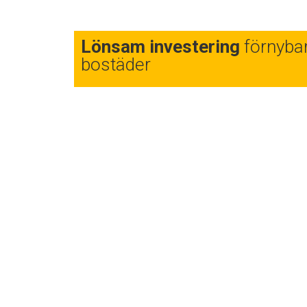
Lönsam investering
förnybar
bostäder