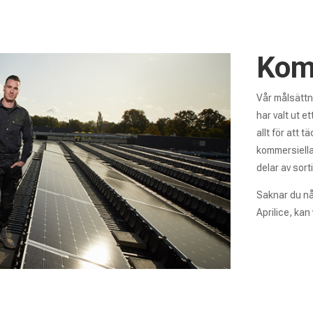
Kom
Vår målsättn
har valt ut e
allt för att t
kommersiella 
delar av sort
Saknar du nå
Aprilice, kan