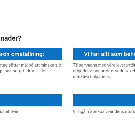
gnader?
rön omställning:
Vi har allt som beh
tag sätter mål på att minska sitt
Tillsammans med våra leverantö
, solenergi bidrar till det.
erbjuder vi högpresterande växel
effektiva solpaneler.
du behöver.
Vi ingår i Sonepar, världens störs