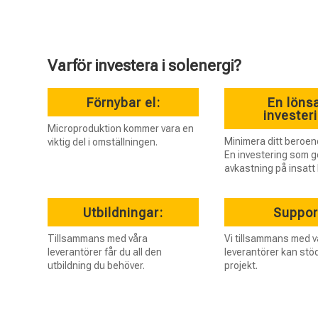
Varför investera i solenergi?
Förnybar el:
En lön
invester
Microproduktion kommer vara en
Minimera ditt beroend
viktig del i omställningen.
En investering som g
avkastning på insatt 
Utbildningar:
Suppor
Tillsammans med våra
Vi tillsammans med v
leverantörer får du all den
leverantörer kan stödj
utbildning du behöver.
projekt.