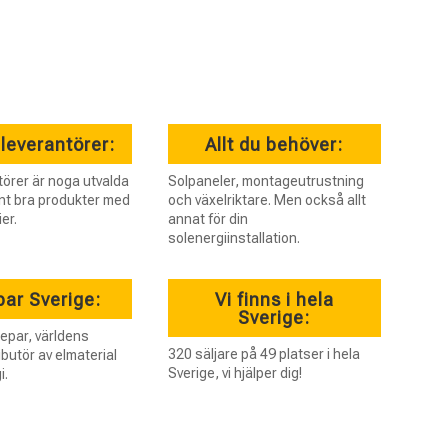
leverantörer:
Allt du behöver:
törer är noga utvalda
Solpaneler, montageutrustning
nt bra produkter med
och växelriktare. Men också allt
er.
annat för din
solenergiinstallation.
ar Sverige:
Vi finns i hela
Sverige:
nepar, världens
320 säljare på 49 platser i hela
ibutör av elmaterial
Sverige, vi hjälper dig!
i.