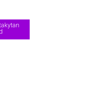
 takytan
d