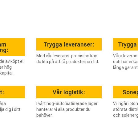
sam
Trygga leveranser:
Trygga 
ing:
Med vår leverans-precision kan
Våra leveran
e av köpt el.
du lita på att få produkterna i tid.
och har erkä
er hög
långa garanti
kapital.
t:
Vår logistik:
Sonep
åra
I vårt hög-automatiserade lager
Vi ingår i So
a dig i ditt
hanterar vi alla produkter du
största distr
behöver.
och solenerg