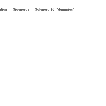
ation
Sigenergy
Solenergi för ”dummies”