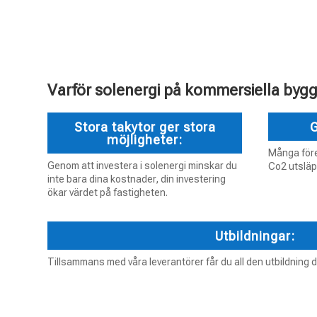
Varför solenergi på kommersiella byg
Stora takytor ger stora
G
möjligheter:
Många före
Genom att investera i solenergi minskar du
Co2 utsläpp
inte bara dina kostnader, din investering
ökar värdet på fastigheten.
Utbildningar:
Tillsammans med våra leverantörer får du all den utbildning 